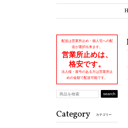
配送は営業所止め・個人宅への配
送が選択出来ます。
営業所止めは、
格安です。
法人様・屋号のある方は営業所止
めの金額で配送可能です。
search
Category
カテゴリー