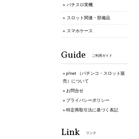
パチスロ実機
スロット関連・部備品
スマホケース
Guide
ご利用ガイド
p!net （パチンコ・スロット販
売）について
お問合せ
プライバシーポリシー
特定商取引法に基づく表記
Link
リンク