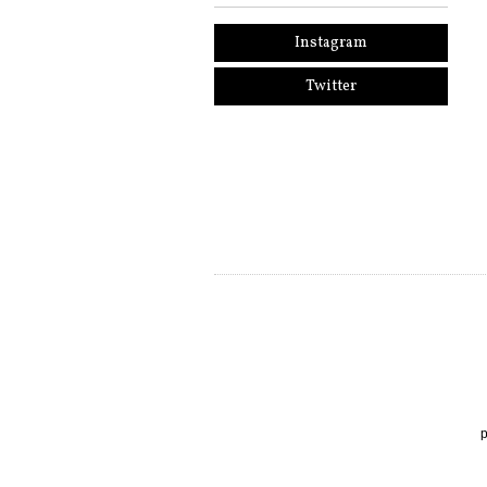
Instagram
Twitter