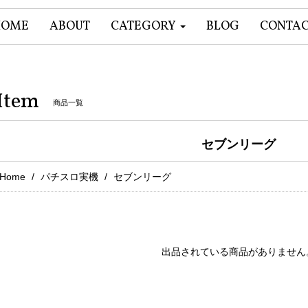
HOME
ABOUT
CATEGORY
BLOG
CONTA
Item
商品一覧
セブンリーグ
Home
パチスロ実機
セブンリーグ
出品されている商品がありません